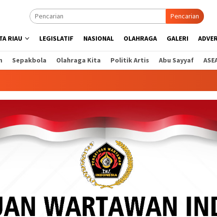
Pencarian
A RIAU
LEGISLATIF
NASIONAL
OLAHRAGA
GALERI
ADVE
n
Sepakbola
Olahraga Kita
Politik Artis
Abu Sayyaf
ASE