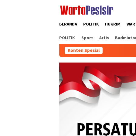
Loncat
ke
konten
BERANDA
POLITIK
HUKRIM
WART
POLITIK
Sport
Artis
Badminto
Konten Spesial