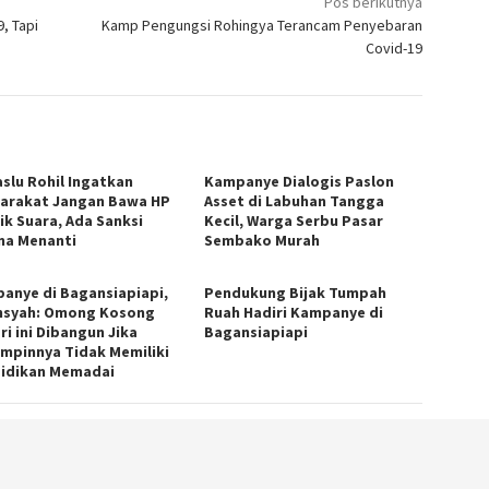
Pos berikutnya
, Tapi
Kamp Pengungsi Rohingya Terancam Penyebaran
Covid-19
slu Rohil Ingatkan
Kampanye Dialogis Paslon
arakat Jangan Bawa HP
Asset di Labuhan Tangga
lik Suara, Ada Sanksi
Kecil, Warga Serbu Pasar
na Menanti
Sembako Murah
anye di Bagansiapiapi,
Pendukung Bijak Tumpah
syah: Omong Kosong
Ruah Hadiri Kampanye di
ri ini Dibangun Jika
Bagansiapiapi
mpinnya Tidak Memiliki
idikan Memadai