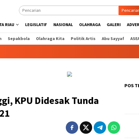
Pencaria
A RIAU
LEGISLATIF
NASIONAL
OLAHRAGA
GALERI
ADVE
n
Sepakbola
Olahraga Kita
Politik Artis
Abu Sayyaf
ASE
POS T
ggi, KPU Didesak Tunda
021