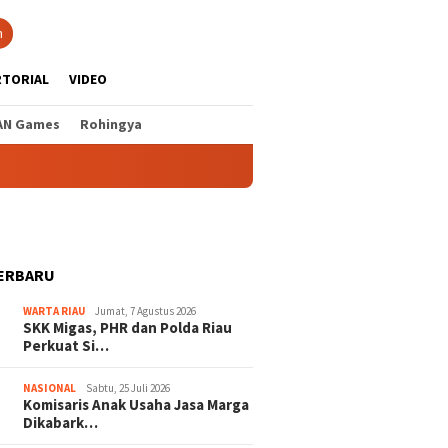
n
RTORIAL
VIDEO
AN Games
Rohingya
ERBARU
WARTA RIAU
Jumat, 7 Agustus 2026
SKK Migas, PHR dan Polda Riau
Perkuat Si…
NASIONAL
Sabtu, 25 Juli 2026
Komisaris Anak Usaha Jasa Marga
Dikabark…