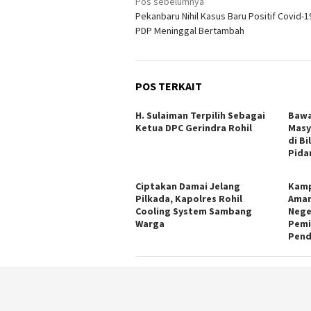
Navigasi
Pos sebelumnya
Pekanbaru Nihil Kasus Baru Positif Covid-19
pos
PDP Meninggal Bertambah
POS TERKAIT
H. Sulaiman Terpilih Sebagai
Bawa
Ketua DPC Gerindra Rohil
Masy
di Bi
Pida
Ciptakan Damai Jelang
Kamp
Pilkada, Kapolres Rohil
Aman
Cooling System Sambang
Nege
Warga
Pemi
Pend