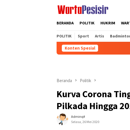
Loncat
ke
konten
BERANDA
POLITIK
HUKRIM
WART
POLITIK
Sport
Artis
Badminto
Konten Spesial
Beranda
Politik
Kurva Corona Tin
Pilkada Hingga 2
Adminq#
Selasa, 26 Mei 2020