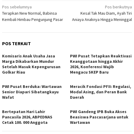
Navigasi
Pos sebelumnya
Pos berikutnya
Terapkan New Normal, Babinsa
Kesal Tak Mau Diam, Ayah Tiri
pos
Kembali Himbau Pengunjung Pasar
Aniaya Anaknya Hingga Meninggal
POS TERKAIT
Komisaris Anak Usaha Jasa
PWI Pusat Tetapkan Reaktivasi
Marga Dikabarkan Mundur
Keanggotaan hingga Akhir
Setelah Masuk Kepengurusan
2026, Konferensi Wajib
Golkar Riau
Mengacu SKEP Baru
PWI Pusat Berduka: Wartawan
Meracik Fondasi PFII: Regulasi,
Senior Diapari Sibatangkayu
Modal Asing, dan Peran Bank
Wafat
Daerah
Bertepatan Hari Lahir
PWI Gandeng IPB Buka Akses
Pancasila 2026, ABPEDNAS
Beasiswa Pascasarjana untuk
Cetak 100. 000 Anggota
Wartawan