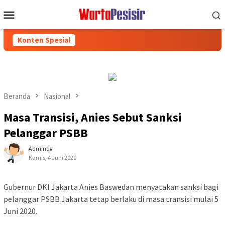
Loncat
Menu
ke
Mobile
konten
Konten Spesial
Beranda
Nasional
Masa Transisi, Anies Sebut Sanksi
Pelanggar PSBB
Adminq#
Kamis, 4 Juni 2020
Gubernur DKI Jakarta Anies Baswedan menyatakan sanksi bagi
pelanggar PSBB Jakarta tetap berlaku di masa transisi mulai 5
Juni 2020.