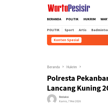
Loncat
ke
konten
BERANDA
POLITIK
HUKRIM
WART
POLITIK
Sport
Artis
Badminto
Konten Spesial
Beranda
Hukrim
Polresta Pekanba
Lancang Kuning 2
Redaksi
Kamis, 7 Mei 2026