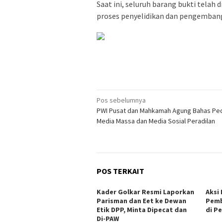
Saat ini, seluruh barang bukti tela
proses penyelidikan dan pengembanga
Navigasi
Pos sebelumnya
PWI Pusat dan Mahkamah Agung Bahas P
pos
Media Massa dan Media Sosial Peradilan
POS TERKAIT
Kader Golkar Resmi Laporkan
Aksi
Parisman dan Eet ke Dewan
Pemb
Etik DPP, Minta Dipecat dan
di P
Di-PAW