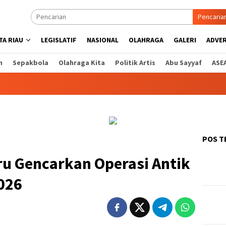
Pencaria
A RIAU
LEGISLATIF
NASIONAL
OLAHRAGA
GALERI
ADVE
n
Sepakbola
Olahraga Kita
Politik Artis
Abu Sayyaf
ASE
POS T
ru Gencarkan Operasi Antik
026