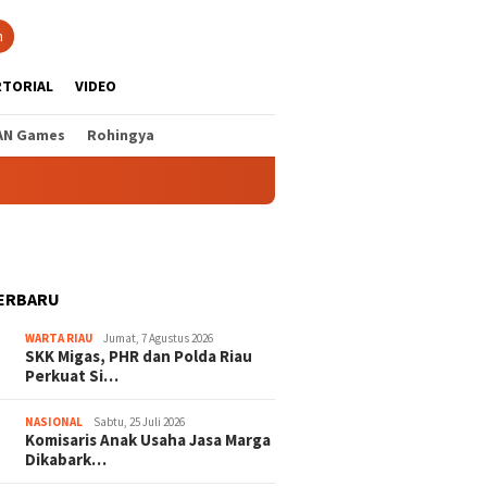
n
RTORIAL
VIDEO
AN Games
Rohingya
ERBARU
WARTA RIAU
Jumat, 7 Agustus 2026
SKK Migas, PHR dan Polda Riau
Perkuat Si…
NASIONAL
Sabtu, 25 Juli 2026
Komisaris Anak Usaha Jasa Marga
Dikabark…