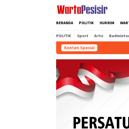
Loncat
ke
konten
BERANDA
POLITIK
HUKRIM
WART
POLITIK
Sport
Artis
Badminto
Konten Spesial