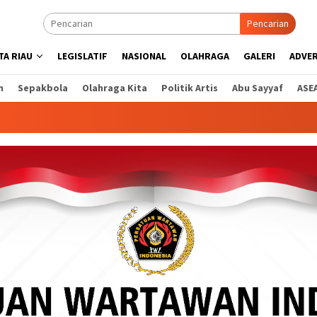
Pencarian
A RIAU
LEGISLATIF
NASIONAL
OLAHRAGA
GALERI
ADVE
n
Sepakbola
Olahraga Kita
Politik Artis
Abu Sayyaf
ASE