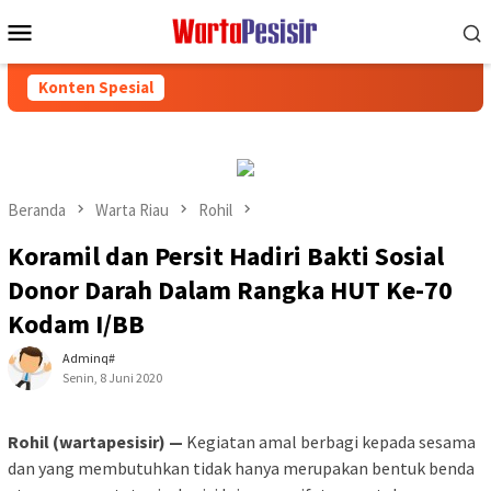
Loncat
Menu
ke
Mobile
konten
Konten Spesial
Beranda
Warta Riau
Rohil
Koramil dan Persit Hadiri Bakti Sosial
Donor Darah Dalam Rangka HUT Ke-70
Kodam I/BB
Adminq#
Senin, 8 Juni 2020
Rohil (wartapesisir) —
Kegiatan amal berbagi kepada sesama
dan yang membutuhkan tidak hanya merupakan bentuk benda