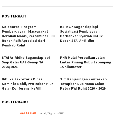
POS TERKAIT
Kolaborasi Program
BSI KCP Bagansiapiapi
Pemberdayaan Masyarakat
Sosialisasi Pembiayaan
Berbuah Manis, Pertamina Hulu
Perbankan Syariah untuk
Rokan Raih Apresiasi dari
Dosen STAI Ar-Ridho
Pemkab Rohil
STAI Ar-Ridho Bagansiapiapi
PHR Mulai Perbaikan Jalan
Siap Gelar UAS Genap TA
Lintas Pinang Kubu Sepanjang
2025/2026
15 Kilometer
Dibuka Sekretaris Dinas
Tim Penjaringan Konferkab
Kominfo Rohil, PWI Rokan Hilir
Tetapkan Dua Nama Calon
Gelar Konferensi ke VIII
Ketua PWI Rohil 2026 – 2029
POS TERBARU
WARTA RIAU
Jumat, 7 Agustus 2026