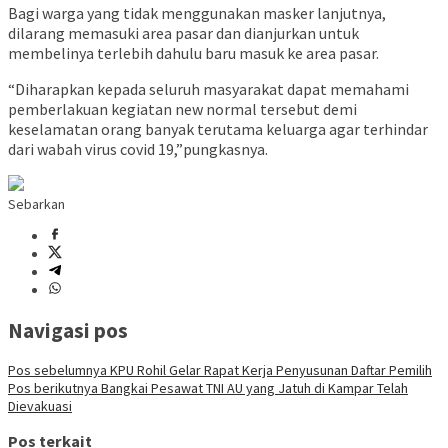
Bagi warga yang tidak menggunakan masker lanjutnya,
dilarang memasuki area pasar dan dianjurkan untuk
membelinya terlebih dahulu baru masuk ke area pasar.
“Diharapkan kepada seluruh masyarakat dapat memahami
pemberlakuan kegiatan new normal tersebut demi
keselamatan orang banyak terutama keluarga agar terhindar
dari wabah virus covid 19,”pungkasnya.
Sebarkan
Navigasi pos
Pos sebelumnya
KPU Rohil Gelar Rapat Kerja Penyusunan Daftar Pemilih
Pos berikutnya
Bangkai Pesawat TNI AU yang Jatuh di Kampar Telah
Dievakuasi
Pos terkait