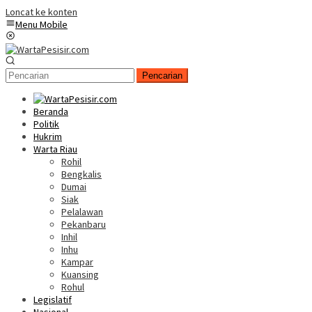
Loncat ke konten
Menu Mobile
Pencarian
Beranda
Politik
Hukrim
Warta Riau
Rohil
Bengkalis
Dumai
Siak
Pelalawan
Pekanbaru
Inhil
Inhu
Kampar
Kuansing
Rohul
Legislatif