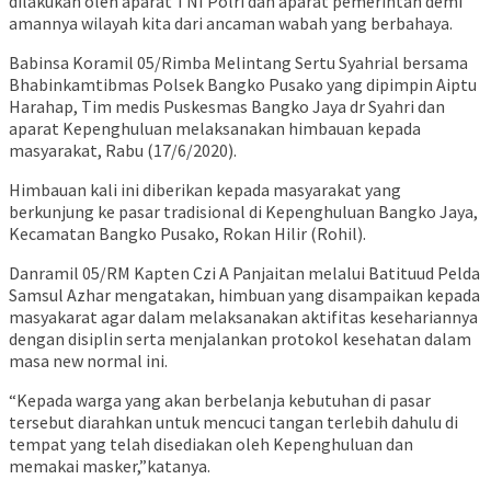
dilakukan oleh aparat TNI Polri dan aparat pemerintah demi
amannya wilayah kita dari ancaman wabah yang berbahaya.
Babinsa Koramil 05/Rimba Melintang Sertu Syahrial bersama
Bhabinkamtibmas Polsek Bangko Pusako yang dipimpin Aiptu
Harahap, Tim medis Puskesmas Bangko Jaya dr Syahri dan
aparat Kepenghuluan melaksanakan himbauan kepada
masyarakat, Rabu (17/6/2020).
Himbauan kali ini diberikan kepada masyarakat yang
berkunjung ke pasar tradisional di Kepenghuluan Bangko Jaya,
Kecamatan Bangko Pusako, Rokan Hilir (Rohil).
Danramil 05/RM Kapten Czi A Panjaitan melalui Batituud Pelda
Samsul Azhar mengatakan, himbuan yang disampaikan kepada
masyakarat agar dalam melaksanakan aktifitas kesehariannya
dengan disiplin serta menjalankan protokol kesehatan dalam
masa new normal ini.
“Kepada warga yang akan berbelanja kebutuhan di pasar
tersebut diarahkan untuk mencuci tangan terlebih dahulu di
tempat yang telah disediakan oleh Kepenghuluan dan
memakai masker,”katanya.