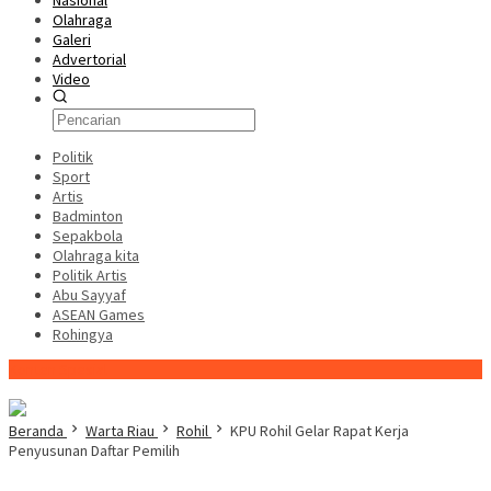
Nasional
Olahraga
Galeri
Advertorial
Video
Politik
Sport
Artis
Badminton
Sepakbola
Olahraga kita
Politik Artis
Abu Sayyaf
ASEAN Games
Rohingya
Konten Spesial
Beranda
Warta Riau
Rohil
KPU Rohil Gelar Rapat Kerja
Penyusunan Daftar Pemilih