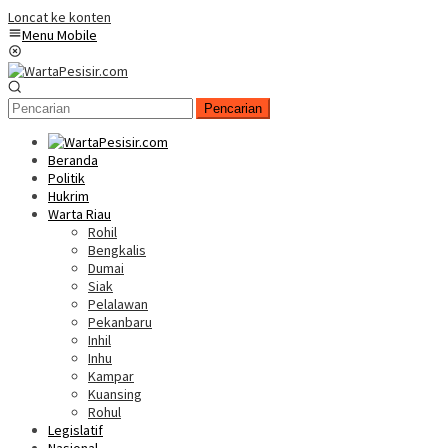
Loncat ke konten
Menu Mobile
Pencarian
Beranda
Politik
Hukrim
Warta Riau
Rohil
Bengkalis
Dumai
Siak
Pelalawan
Pekanbaru
Inhil
Inhu
Kampar
Kuansing
Rohul
Legislatif