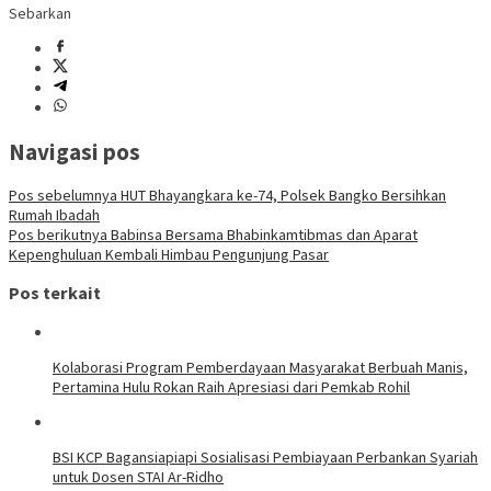
Sebarkan
Navigasi pos
Pos sebelumnya
HUT Bhayangkara ke-74, Polsek Bangko Bersihkan
Rumah Ibadah
Pos berikutnya
Babinsa Bersama Bhabinkamtibmas dan Aparat
Kepenghuluan Kembali Himbau Pengunjung Pasar
Pos terkait
Kolaborasi Program Pemberdayaan Masyarakat Berbuah Manis,
Pertamina Hulu Rokan Raih Apresiasi dari Pemkab Rohil
BSI KCP Bagansiapiapi Sosialisasi Pembiayaan Perbankan Syariah
untuk Dosen STAI Ar-Ridho