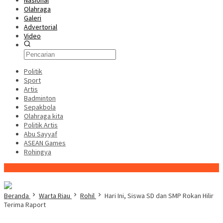
Nasional
Olahraga
Galeri
Advertorial
Video
Politik
Sport
Artis
Badminton
Sepakbola
Olahraga kita
Politik Artis
Abu Sayyaf
ASEAN Games
Rohingya
Konten Spesial
Beranda
Warta Riau
Rohil
Hari Ini, Siswa SD dan SMP Rokan Hilir
Terima Raport