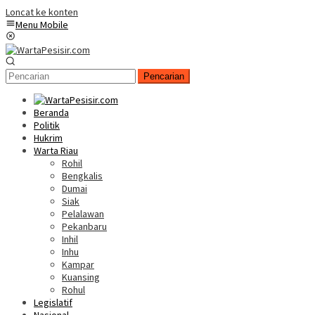
Loncat ke konten
Menu Mobile
Pencarian
Beranda
Politik
Hukrim
Warta Riau
Rohil
Bengkalis
Dumai
Siak
Pelalawan
Pekanbaru
Inhil
Inhu
Kampar
Kuansing
Rohul
Legislatif