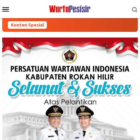
Loncat
Menu
ke
Mobile
konten
Konten Spesial