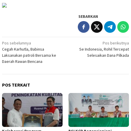
SEBARKAN
Navigasi
Pos sebelumnya
Pos berikutnya
Cegah Karhutla, Babinsa
Se Indonesia, Rohil Tercepat
pos
Laksanakan patroli Bersama ke
Selesaikan Dana Pilkada
Daerah Rawan Bencana
POS TERKAIT
Kolaborasi Program
BSI KCP Bagansiapiapi