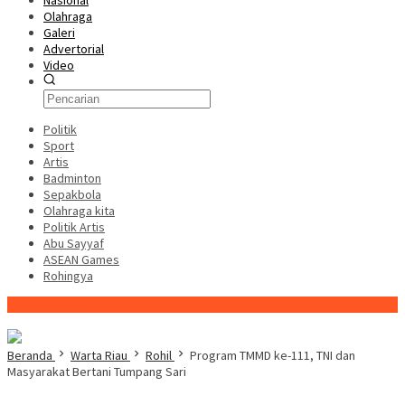
Nasional
Olahraga
Galeri
Advertorial
Video
Politik
Sport
Artis
Badminton
Sepakbola
Olahraga kita
Politik Artis
Abu Sayyaf
ASEAN Games
Rohingya
Konten Spesial
Beranda
Warta Riau
Rohil
Program TMMD ke-111, TNI dan
Masyarakat Bertani Tumpang Sari