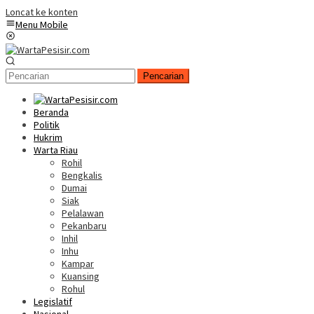
Loncat ke konten
Menu Mobile
Pencarian
Beranda
Politik
Hukrim
Warta Riau
Rohil
Bengkalis
Dumai
Siak
Pelalawan
Pekanbaru
Inhil
Inhu
Kampar
Kuansing
Rohul
Legislatif