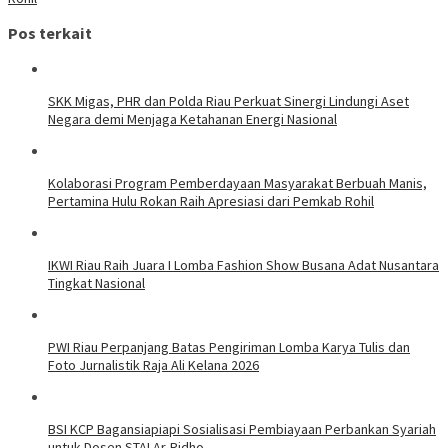
Pos terkait
SKK Migas, PHR dan Polda Riau Perkuat Sinergi Lindungi Aset
Negara demi Menjaga Ketahanan Energi Nasional
Kolaborasi Program Pemberdayaan Masyarakat Berbuah Manis,
Pertamina Hulu Rokan Raih Apresiasi dari Pemkab Rohil
IKWI Riau Raih Juara I Lomba Fashion Show Busana Adat Nusantara
Tingkat Nasional
PWI Riau Perpanjang Batas Pengiriman Lomba Karya Tulis dan
Foto Jurnalistik Raja Ali Kelana 2026
BSI KCP Bagansiapiapi Sosialisasi Pembiayaan Perbankan Syariah
untuk Dosen STAI Ar-Ridho