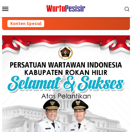
Loncat
Menu
ke
Mobile
konten
Konten Spesial