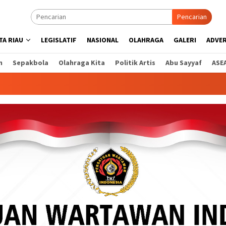
Pencarian
A RIAU
LEGISLATIF
NASIONAL
OLAHRAGA
GALERI
ADVE
n
Sepakbola
Olahraga Kita
Politik Artis
Abu Sayyaf
ASE