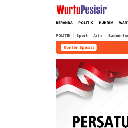
Loncat
ke
konten
BERANDA
POLITIK
HUKRIM
WART
POLITIK
Sport
Artis
Badminto
Konten Spesial