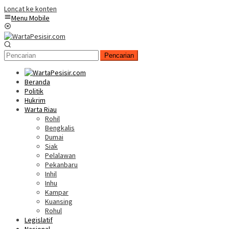
Loncat ke konten
Menu Mobile
Pencarian
Beranda
Politik
Hukrim
Warta Riau
Rohil
Bengkalis
Dumai
Siak
Pelalawan
Pekanbaru
Inhil
Inhu
Kampar
Kuansing
Rohul
Legislatif