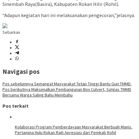
Sinembah Raya(Basira), Kabupaten Rokan Hilir (Rohil).
“Adapun kegiatan hari ini melaksanakan pengecoran,”jelasnya.
Sebarkan
Navigasi pos
Pos sebelumnya
Semangat Masyarakat Tetap Tinggi Bantu Giat TMMD.
Pos berikutnya
Maksimalkan Pembangunan Box Culvert, Satgas TMMD
Bersama Warga Saling Bahu Membahu
Pos terkait
Kolaborasi Program Pemberdayaan Masyarakat Berbuah Manis,
Pertamina Hulu Rokan Raih Apresiasi dari Pemkab Rohil