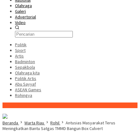
Nasional
Olahraga
Galeri
Advertorial
Video
Politik
Sport
Artis
Badminton
Sepakbola
Olahraga kita
Politik Artis
Abu Sayyaf
ASEAN Games
Rohingya
Konten Spesial
Beranda
Warta Riau
Rohil
Antusias Masyarakat Terus
Meningkatkan Bantu Satgas TMMD Bangun Box Culvert