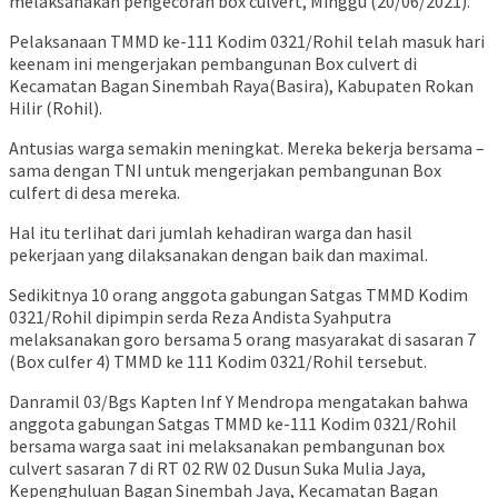
melaksanakan pengecoran box culvert, Minggu (20/06/2021).
Pelaksanaan TMMD ke-111 Kodim 0321/Rohil telah masuk hari
keenam ini mengerjakan pembangunan Box culvert di
Kecamatan Bagan Sinembah Raya(Basira), Kabupaten Rokan
Hilir (Rohil).
Antusias warga semakin meningkat. Mereka bekerja bersama –
sama dengan TNI untuk mengerjakan pembangunan Box
culfert di desa mereka.
Hal itu terlihat dari jumlah kehadiran warga dan hasil
pekerjaan yang dilaksanakan dengan baik dan maximal.
Sedikitnya 10 orang anggota gabungan Satgas TMMD Kodim
0321/Rohil dipimpin serda Reza Andista Syahputra
melaksanakan goro bersama 5 orang masyarakat di sasaran 7
(Box culfer 4) TMMD ke 111 Kodim 0321/Rohil tersebut.
Danramil 03/Bgs Kapten Inf Y Mendropa mengatakan bahwa
anggota gabungan Satgas TMMD ke-111 Kodim 0321/Rohil
bersama warga saat ini melaksanakan pembangunan box
culvert sasaran 7 di RT 02 RW 02 Dusun Suka Mulia Jaya,
Kepenghuluan Bagan Sinembah Jaya, Kecamatan Bagan