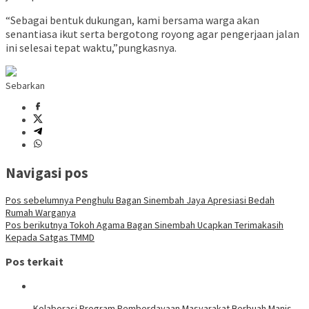
“Sebagai bentuk dukungan, kami bersama warga akan
senantiasa ikut serta bergotong royong agar pengerjaan jalan
ini selesai tepat waktu,”pungkasnya.
Sebarkan
Navigasi pos
Pos sebelumnya
Penghulu Bagan Sinembah Jaya Apresiasi Bedah
Rumah Warganya
Pos berikutnya
Tokoh Agama Bagan Sinembah Ucapkan Terimakasih
Kepada Satgas TMMD
Pos terkait
Kolaborasi Program Pemberdayaan Masyarakat Berbuah Manis,