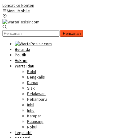
Loncat ke konten
Menu Mobile
Pencarian
Beranda
Politik
Hukrim
Warta Riau
Rohil
Bengkalis
Dumai
Siak
Pelalawan
Pekanbaru
Inhil
Inhu
Kampar
Kuansing
Rohul
Legislatif