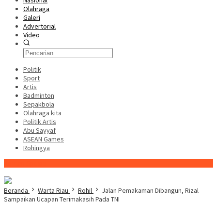
Nasional
Olahraga
Galeri
Advertorial
Video
Politik
Sport
Artis
Badminton
Sepakbola
Olahraga kita
Politik Artis
Abu Sayyaf
ASEAN Games
Rohingya
Konten Spesial
Beranda
Warta Riau
Rohil
Jalan Pemakaman Dibangun, Rizal
Sampaikan Ucapan Terimakasih Pada TNI