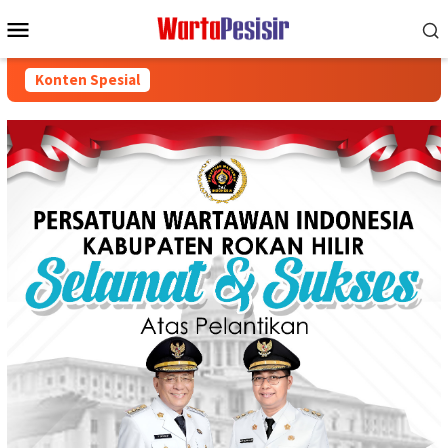
Loncat
Menu
ke
Mobile
konten
Konten Spesial