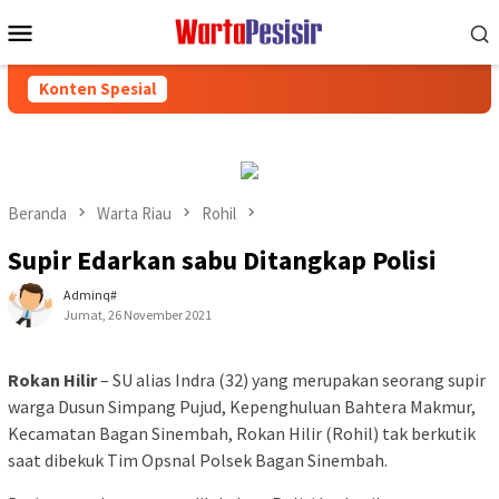
Loncat
Menu
ke
Mobile
konten
Konten Spesial
Beranda
Warta Riau
Rohil
Supir Edarkan sabu Ditangkap Polisi
Adminq#
Jumat, 26 November 2021
Rokan Hilir
– SU alias Indra (32) yang merupakan seorang supir
warga Dusun Simpang Pujud, Kepenghuluan Bahtera Makmur,
Kecamatan Bagan Sinembah, Rokan Hilir (Rohil) tak berkutik
saat dibekuk Tim Opsnal Polsek Bagan Sinembah.