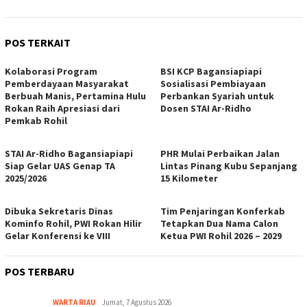
POS TERKAIT
Kolaborasi Program
BSI KCP Bagansiapiapi
Pemberdayaan Masyarakat
Sosialisasi Pembiayaan
Berbuah Manis, Pertamina Hulu
Perbankan Syariah untuk
Rokan Raih Apresiasi dari
Dosen STAI Ar-Ridho
Pemkab Rohil
STAI Ar-Ridho Bagansiapiapi
PHR Mulai Perbaikan Jalan
Siap Gelar UAS Genap TA
Lintas Pinang Kubu Sepanjang
2025/2026
15 Kilometer
Dibuka Sekretaris Dinas
Tim Penjaringan Konferkab
Kominfo Rohil, PWI Rokan Hilir
Tetapkan Dua Nama Calon
Gelar Konferensi ke VIII
Ketua PWI Rohil 2026 – 2029
POS TERBARU
WARTA RIAU
Jumat, 7 Agustus 2026