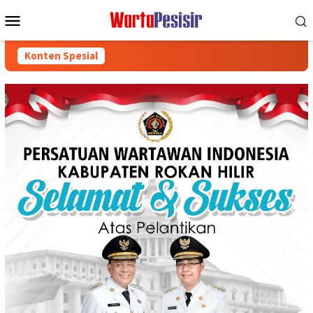
Loncat
Menu
ke
Mobile
konten
Konten Spesial