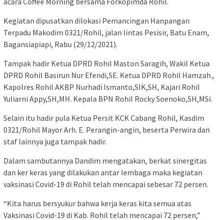
acara Coffee Morning bersama Forkopimda Rohil.
Kegiatan dipusatkan dilokasi Pemancingan Hanpangan
Terpadu Makodim 0321/Rohil, jalan lintas Pesisir, Batu Enam,
Bagansiapiapi, Rabu (29/12/2021).
Tampak hadir Ketua DPRD Rohil Maston Saragih, Wakil Ketua
DPRD Rohil Basirun Nur Efendi,SE. Ketua DPRD Rohil Hamzah.,
Kapolres Rohil AKBP Nurhadi Ismanto,SIK,SH, Kajari Rohil
Yuliarni Appy,SH,MH. Kepala BPN Rohil Rocky Soenoko,SH,MSi.
Selain itu hadir pula Ketua Persit KCK Cabang Rohil, Kasdim
0321/Rohil Mayor Arh. E. Perangin-angin, beserta Perwira dan
staf lainnya juga tampak hadir.
Dalam sambutannya Dandim mengatakan, berkat sinergitas
dan ker keras yang dilakukan antar lembaga maka kegiatan
vaksinasi Covid-19 di Rohil telah mencapai sebesar 72 persen.
“Kita harus bersyukur bahwa kerja keras kita semua atas
Vaksinasi Covid-19 di Kab. Rohil telah mencapai 72 persen,”