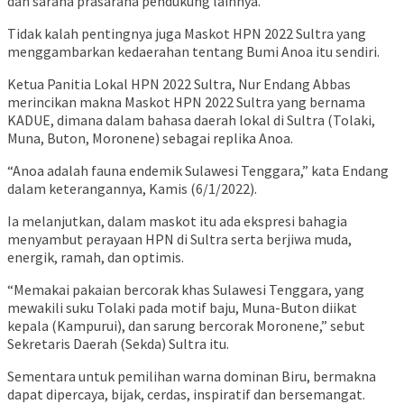
dan sarana prasarana pendukung lainnya.
Tidak kalah pentingnya juga Maskot HPN 2022 Sultra yang
menggambarkan kedaerahan tentang Bumi Anoa itu sendiri.
Ketua Panitia Lokal HPN 2022 Sultra, Nur Endang Abbas
merincikan makna Maskot HPN 2022 Sultra yang bernama
KADUE, dimana dalam bahasa daerah lokal di Sultra (Tolaki,
Muna, Buton, Moronene) sebagai replika Anoa.
“Anoa adalah fauna endemik Sulawesi Tenggara,” kata Endang
dalam keterangannya, Kamis (6/1/2022).
Ia melanjutkan, dalam maskot itu ada ekspresi bahagia
menyambut perayaan HPN di Sultra serta berjiwa muda,
energik, ramah, dan optimis.
“Memakai pakaian bercorak khas Sulawesi Tenggara, yang
mewakili suku Tolaki pada motif baju, Muna-Buton diikat
kepala (Kampurui), dan sarung bercorak Moronene,” sebut
Sekretaris Daerah (Sekda) Sultra itu.
Sementara untuk pemilihan warna dominan Biru, bermakna
dapat dipercaya, bijak, cerdas, inspiratif dan bersemangat.