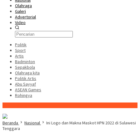
Nasional
Olahraga
Galeri
Advertorial
Video
Politik
Sport
Artis
Badminton
Sepakbola
Olahraga kita
Politik Artis
Abu Sayyaf
ASEAN Games
Rohingya
Konten Spesial
Beranda
Nasional
Ini Logo dan Makna Maskot HPN 2022 di Sulawesi
Tenggara