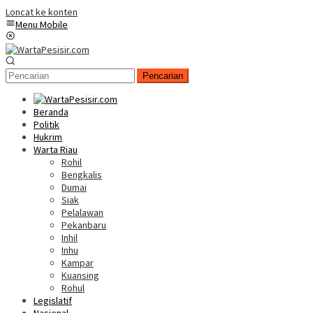
Loncat ke konten
Menu Mobile
Pencarian
Beranda
Politik
Hukrim
Warta Riau
Rohil
Bengkalis
Dumai
Siak
Pelalawan
Pekanbaru
Inhil
Inhu
Kampar
Kuansing
Rohul
Legislatif