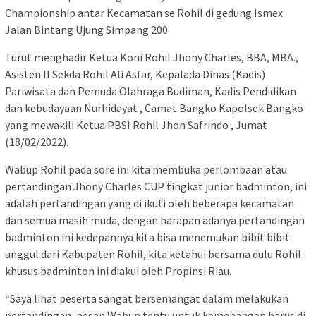
Championship antar Kecamatan se Rohil di gedung Ismex
Jalan Bintang Ujung Simpang 200.
Turut menghadir Ketua Koni Rohil Jhony Charles, BBA, MBA.,
Asisten II Sekda Rohil Ali Asfar, Kepalada Dinas (Kadis)
Pariwisata dan Pemuda Olahraga Budiman, Kadis Pendidikan
dan kebudayaan Nurhidayat , Camat Bangko Kapolsek Bangko
yang mewakili Ketua PBSI Rohil Jhon Safrindo , Jumat
(18/02/2022).
Wabup Rohil pada sore ini kita membuka perlombaan atau
pertandingan Jhony Charles CUP tingkat junior badminton, ini
adalah pertandingan yang di ikuti oleh beberapa kecamatan
dan semua masih muda, dengan harapan adanya pertandingan
badminton ini kedepannya kita bisa menemukan bibit bibit
unggul dari Kabupaten Rohil, kita ketahui bersama dulu Rohil
khusus badminton ini diakui oleh Propinsi Riau.
“Saya lihat peserta sangat bersemangat dalam melakukan
pertandingan, pesan Wabup tentu untuk kemenangan harus di