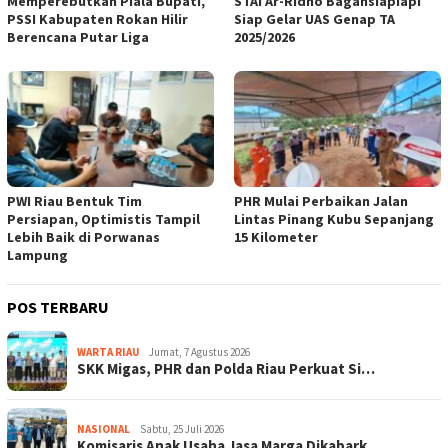
Memperebutkan Piala Bupati,
STAI Ar-Ridho Bagansiapiapi
PSSI Kabupaten Rokan Hilir
Siap Gelar UAS Genap TA
Berencana Putar Liga
2025/2026
PWI Riau Bentuk Tim
PHR Mulai Perbaikan Jalan
Persiapan, Optimistis Tampil
Lintas Pinang Kubu Sepanjang
Lebih Baik di Porwanas
15 Kilometer
Lampung
POS TERBARU
WARTA RIAU
Jumat, 7 Agustus 2026
SKK Migas, PHR dan Polda Riau Perkuat Si…
NASIONAL
Sabtu, 25 Juli 2026
Komisaris Anak Usaha Jasa Marga Dikabark…