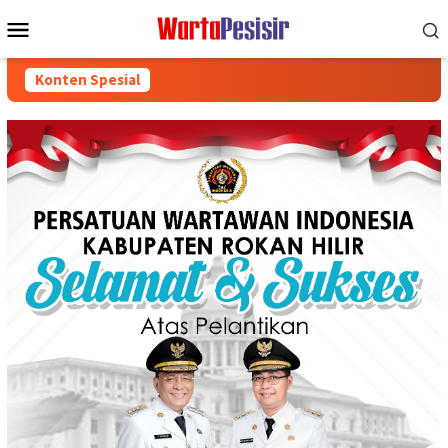
Loncat
Menu
ke
Mobile
konten
Konten Spesial