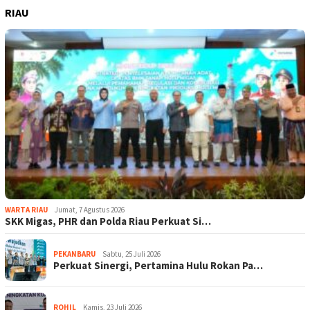
RIAU
WARTA RIAU
Jumat, 7 Agustus 2026
SKK Migas, PHR dan Polda Riau Perkuat Si…
PEKANBARU
Sabtu, 25 Juli 2026
Perkuat Sinergi, Pertamina Hulu Rokan Pa…
ROHIL
Kamis, 23 Juli 2026