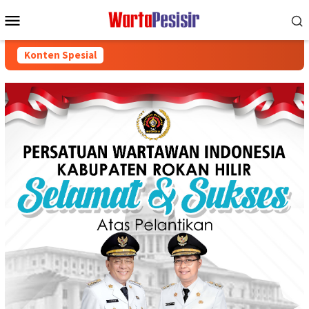
Loncat
Menu
ke
Mobile
konten
Konten Spesial