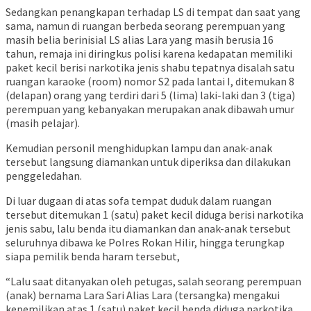
Sedangkan penangkapan terhadap LS di tempat dan saat yang
sama, namun di ruangan berbeda seorang perempuan yang
masih belia berinisial LS alias Lara yang masih berusia 16
tahun, remaja ini diringkus polisi karena kedapatan memiliki
paket kecil berisi narkotika jenis shabu tepatnya disalah satu
ruangan karaoke (room) nomor S2 pada lantai I, ditemukan 8
(delapan) orang yang terdiri dari 5 (lima) laki-laki dan 3 (tiga)
perempuan yang kebanyakan merupakan anak dibawah umur
(masih pelajar).
Kemudian personil menghidupkan lampu dan anak-anak
tersebut langsung diamankan untuk diperiksa dan dilakukan
penggeledahan.
Di luar dugaan di atas sofa tempat duduk dalam ruangan
tersebut ditemukan 1 (satu) paket kecil diduga berisi narkotika
jenis sabu, lalu benda itu diamankan dan anak-anak tersebut
seluruhnya dibawa ke Polres Rokan Hilir, hingga terungkap
siapa pemilik benda haram tersebut,
“Lalu saat ditanyakan oleh petugas, salah seorang perempuan
(anak) bernama Lara Sari Alias Lara (tersangka) mengakui
kepemilikan atas 1 (satu) paket kecil benda diduga narkotika