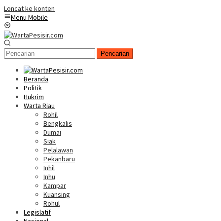
Loncat ke konten
Menu Mobile
Pencarian
Beranda
Politik
Hukrim
Warta Riau
Rohil
Bengkalis
Dumai
Siak
Pelalawan
Pekanbaru
Inhil
Inhu
Kampar
Kuansing
Rohul
Legislatif