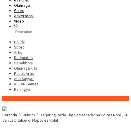
Nasional
Olahraga
Galeri
Advertorial
Video
Politik
Sport
Artis
Badminton
Sepakbola
Olahraga kita
Politik Artis
Abu Sayyaf
ASEAN Games
Rohingya
Konten Spesial
Beranda
Hukrim
Terjaring Razia Tim Satresnarkoba Polres Rohil, KH
dan Ls Ditahan di Mapolres Rohil