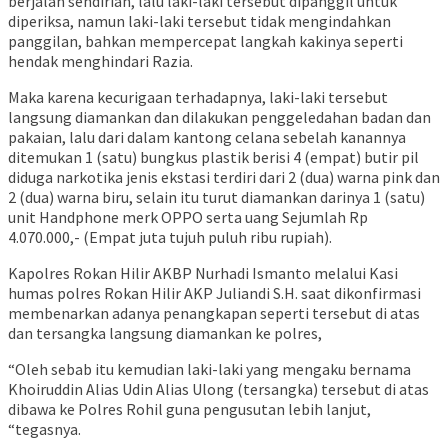
berjalan sendirian, lalu laki-laki tersebut dipanggil untuk
diperiksa, namun laki-laki tersebut tidak mengindahkan
panggilan, bahkan mempercepat langkah kakinya seperti
hendak menghindari Razia.
Maka karena kecurigaan terhadapnya, laki-laki tersebut
langsung diamankan dan dilakukan penggeledahan badan dan
pakaian, lalu dari dalam kantong celana sebelah kanannya
ditemukan 1 (satu) bungkus plastik berisi 4 (empat) butir pil
diduga narkotika jenis ekstasi terdiri dari 2 (dua) warna pink dan
2 (dua) warna biru, selain itu turut diamankan darinya 1 (satu)
unit Handphone merk OPPO serta uang Sejumlah Rp
4.070.000,- (Empat juta tujuh puluh ribu rupiah).
Kapolres Rokan Hilir AKBP Nurhadi Ismanto melalui Kasi
humas polres Rokan Hilir AKP Juliandi S.H. saat dikonfirmasi
membenarkan adanya penangkapan seperti tersebut di atas
dan tersangka langsung diamankan ke polres,
“Oleh sebab itu kemudian laki-laki yang mengaku bernama
Khoiruddin Alias Udin Alias Ulong (tersangka) tersebut di atas
dibawa ke Polres Rohil guna pengusutan lebih lanjut,
“tegasnya.