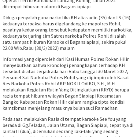
Operasi Tertib Ramadhan Lancang Kuning Tahun 2022
ditempat hiburan malam di Bagansiapiapi
Diduga penyalah guna narkotika KH alias udin (35) dan LS (16)
keduanya terpaksa harus digelandang ke mapolres Rohil,
pasalnya kedua orang tersebut kedapatan memiliki narkotika,
keduanya terjaring tim Satresnarkoba Polres Rohil di salah
satu tempat hiburan Karaoke di Bagansiapiapi, sekira pukul
22.00 Wib.Rabu (30/3/2022) malam
Informasi yang diperoleh dari Kasi Humas Polres Rokan Hilir
menyebutkan bahwa kronologi penangkapan terhadap KH
tersebut di atas terjadi ada hari Rabu tanggal 30 Maret 2022,
Personel Sat Narkoba Polres Rohil yang dipimpin oleh Kasat
Res Narkoba Polres Rohil AKP NOKI LOVIKO, S.H., M.H.
melakukan Kegiatan Rutin Yang Ditingkatkan (KRYD) berupa
razia tempat hiburan wilayah Bagan Siapiapi Kecamatan
Bangko Kabupaten Rokan Hilir dalam rangka cipta kondisi
kamtibmas menjelang masuknya bulan suci Ramadhan.
Pada saat melakukan Razia di tempat karaoke See You yang
berada di Gg.Teladan, Jalan Utama, Bagan Siapiapi, tepatnya di
lantai II (dua), ditemukan seorang laki-laki yang sedang