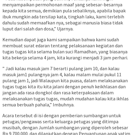
menyampaikan permohonan maaf yang sebesar-besarnya
kepada kita semua, demikian pula sebaliknya, apabila bapak
ibuk mungkin ada tersilap kata, tingkah laku, kami terlebih
dahulu sudah memaafkan nya, sebagai manusia biasa tidak
luput dari salah dan dosa,” Ujarnya.
Kemudian dapat juga kami sampaikan bahwa kami sudah
membuat surat edaran tentang pelaksanaan kegiatan dan
tugas tugas kita selama bulan suci Ramadhan, yang biasanya
kita bekerja selama 4 jam, kita kurangi menjadi 3 jam perhari.
” Jadi kalau masuk jam 7 berarti pulang jam 10, dan kalau
masuk jam1 pulangnya jam 4, kalau malam mulai pukul 11
pulang jam 1, jadi Walaupun kita puasa, dalam melaksanakan
tugas tugas kita itu kita jalani dengan penuh keikhlasan dan
jangan ada rasa dongkol dan rasa keterpaksaan dalam
melaksanakan tugas tugas, mudah mudahan kalau kita ikhlas
semua berbuah pahala,” Imbuhnya.
Acara tersebut di isi dengan pemberian sumbangan untuk
petugas/pengawas serta keluarga petugas yang ditimpa
musibah, dengan Jumlah sumbangan yang diperoleh sebesar
Rp 9.700.000. dan dilanjutkan dengan Penyantunan anak yatim