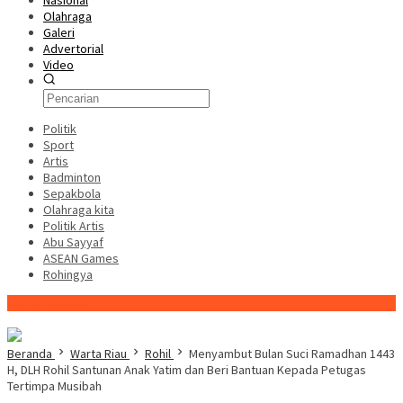
Nasional
Olahraga
Galeri
Advertorial
Video
Politik
Sport
Artis
Badminton
Sepakbola
Olahraga kita
Politik Artis
Abu Sayyaf
ASEAN Games
Rohingya
Konten Spesial
Beranda
Warta Riau
Rohil
Menyambut Bulan Suci Ramadhan 1443
H, DLH Rohil Santunan Anak Yatim dan Beri Bantuan Kepada Petugas
Tertimpa Musibah