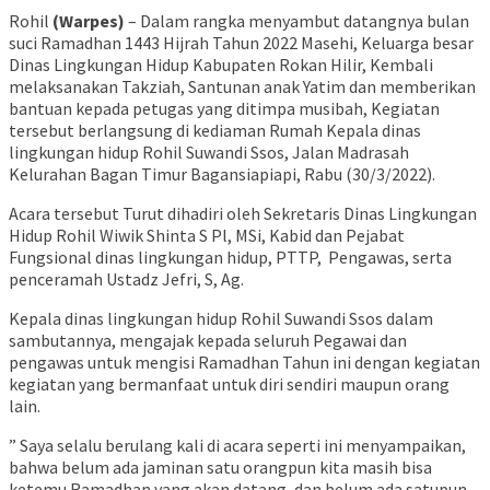
Rohil
(Warpes)
– Dalam rangka menyambut datangnya bulan
suci Ramadhan 1443 Hijrah Tahun 2022 Masehi, Keluarga besar
Dinas Lingkungan Hidup Kabupaten Rokan Hilir, Kembali
melaksanakan Takziah, Santunan anak Yatim dan memberikan
bantuan kepada petugas yang ditimpa musibah, Kegiatan
tersebut berlangsung di kediaman Rumah Kepala dinas
lingkungan hidup Rohil Suwandi Ssos, Jalan Madrasah
Kelurahan Bagan Timur Bagansiapiapi, Rabu (30/3/2022).
Acara tersebut Turut dihadiri oleh Sekretaris Dinas Lingkungan
Hidup Rohil Wiwik Shinta S Pl, MSi, Kabid dan Pejabat
Fungsional dinas lingkungan hidup, PTTP, Pengawas, serta
penceramah Ustadz Jefri, S, Ag.
Kepala dinas lingkungan hidup Rohil Suwandi Ssos dalam
sambutannya, mengajak kepada seluruh Pegawai dan
pengawas untuk mengisi Ramadhan Tahun ini dengan kegiatan
kegiatan yang bermanfaat untuk diri sendiri maupun orang
lain.
” Saya selalu berulang kali di acara seperti ini menyampaikan,
bahwa belum ada jaminan satu orangpun kita masih bisa
ketemu Ramadhan yang akan datang, dan belum ada satupun