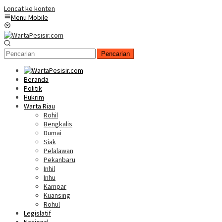
Loncat ke konten
Menu Mobile
Pencarian
Beranda
Politik
Hukrim
Warta Riau
Rohil
Bengkalis
Dumai
Siak
Pelalawan
Pekanbaru
Inhil
Inhu
Kampar
Kuansing
Rohul
Legislatif