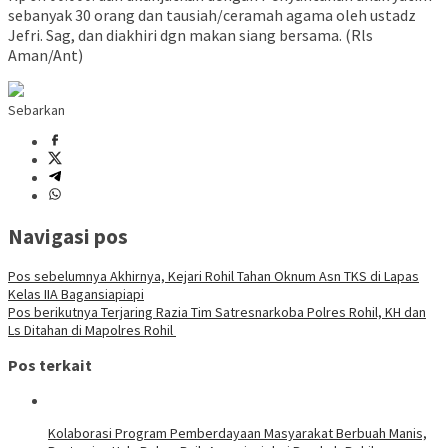
sebanyak 30 orang dan tausiah/ceramah agama oleh ustadz
Jefri. Sag, dan diakhiri dgn makan siang bersama. (Rls
Aman/Ant)
Sebarkan
Navigasi pos
Pos sebelumnya
Akhirnya, Kejari Rohil Tahan Oknum Asn TKS di Lapas
Kelas IIA Bagansiapiapi
Pos berikutnya
Terjaring Razia Tim Satresnarkoba Polres Rohil, KH dan
Ls Ditahan di Mapolres Rohil
Pos terkait
Kolaborasi Program Pemberdayaan Masyarakat Berbuah Manis,