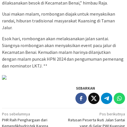
dilaksanakan besok di Kecamatan Benai,” himbau Raja.
Usai makan malam, rombongan diajak untuk menyaksikan
randai, hiburan tradisional masyarakat Kuansing di Taman
Jalur.
Esok hari, rombongan akan melaksanakan jalan santai.
Siangnya rombongan akan menyaksikan event pacu jalur di
Kecamatan Benai. Kemudian malam harinya dilanjutkan
dengan malam puncak HPN 2024 dan pengumuman pemenang
dan nominator LKTJ. **
SEBARKAN
Navigasi
Pos sebelumnya
Pos berikutnya
PHR Raih Penghargaan dari
Ratusan Peserta Ikuti Jalan Santai
pos
Kemendikbudristek Karena
yang di Gelar PWI Kuansing