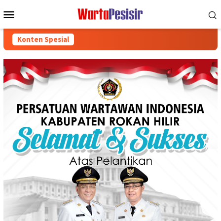
Loncat
Menu
ke
Mobile
konten
Konten Spesial