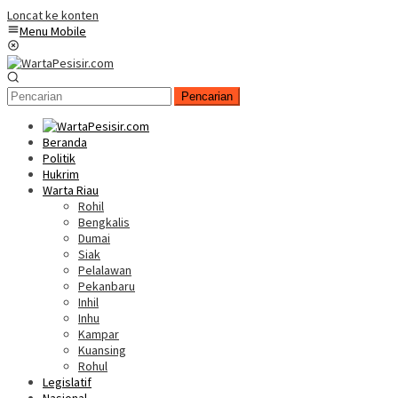
Loncat ke konten
Menu Mobile
Pencarian
Beranda
Politik
Hukrim
Warta Riau
Rohil
Bengkalis
Dumai
Siak
Pelalawan
Pekanbaru
Inhil
Inhu
Kampar
Kuansing
Rohul
Legislatif