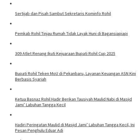
Sertijab dan Pisah Sambut Sekretaris Kominfo Rohil
Pemkab Rohil Tinjau Rumah Tidak Layak Huni di Bagansiapiapi
309 Atlet Renang Ikuti Kejuaraan Bupati Rohil Cup 2025
Bupati Rohil Teken MoU di Pekanbaru, Layanan Keuangan ASN Kini
Berbasis Syariah
Ketua Basnaz Rohil Hadir Berikan Tausiyah Maulid Nabi di Masjid
Jami’ Labuhan Tangga Kecil
Hadiri Peringatan Maulid di Masjid Jami’ Labuhan Tangga Kecil, Ini
Pesan Penghulu Eduar Adi