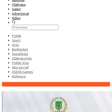
Nasional
Olahraga
Galeri
Advertorial
Video
Politik
Sport
Artis
Badminton
Sepakbola
Olahraga kita
Politik Artis
Abu Sayyaf
ASEAN Games
Rohingya
Konten Spesial