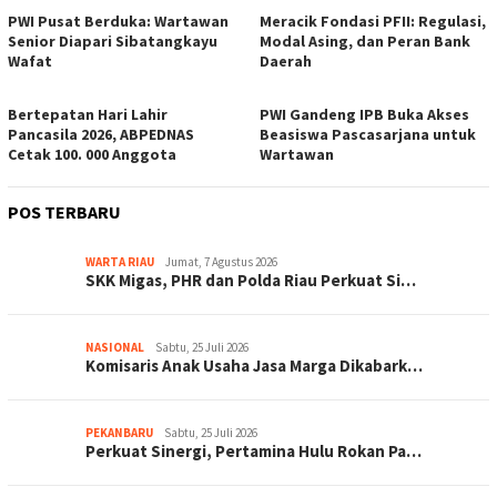
PWI Pusat Berduka: Wartawan
Meracik Fondasi PFII: Regulasi,
Senior Diapari Sibatangkayu
Modal Asing, dan Peran Bank
Wafat
Daerah
Bertepatan Hari Lahir
PWI Gandeng IPB Buka Akses
Pancasila 2026, ABPEDNAS
Beasiswa Pascasarjana untuk
Cetak 100. 000 Anggota
Wartawan
POS TERBARU
WARTA RIAU
Jumat, 7 Agustus 2026
SKK Migas, PHR dan Polda Riau Perkuat Si…
NASIONAL
Sabtu, 25 Juli 2026
Komisaris Anak Usaha Jasa Marga Dikabark…
PEKANBARU
Sabtu, 25 Juli 2026
Perkuat Sinergi, Pertamina Hulu Rokan Pa…