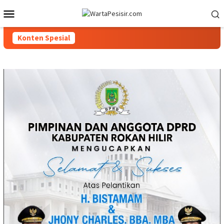
Loncat
Menu
ke
Mobile
konten
Konten Spesial