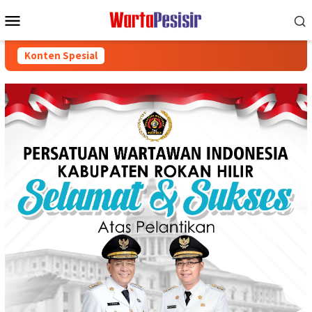
Loncat
Menu
ke
Mobile
konten
Konten Spesial