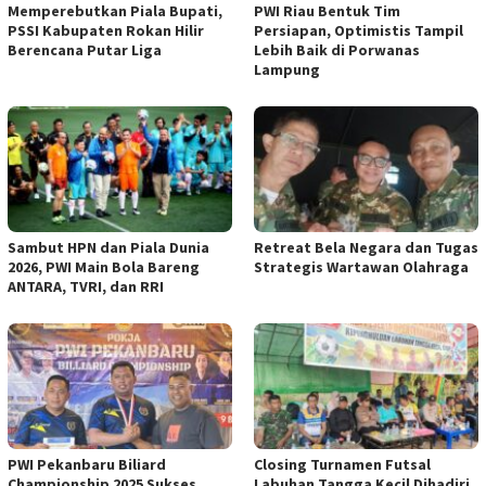
Memperebutkan Piala Bupati,
PWI Riau Bentuk Tim
PSSI Kabupaten Rokan Hilir
Persiapan, Optimistis Tampil
Berencana Putar Liga
Lebih Baik di Porwanas
Lampung
Sambut HPN dan Piala Dunia
Retreat Bela Negara dan Tugas
2026, PWI Main Bola Bareng
Strategis Wartawan Olahraga
ANTARA, TVRI, dan RRI
PWI Pekanbaru Biliard
Closing Turnamen Futsal
Championship 2025 Sukses
Labuhan Tangga Kecil Dihadiri