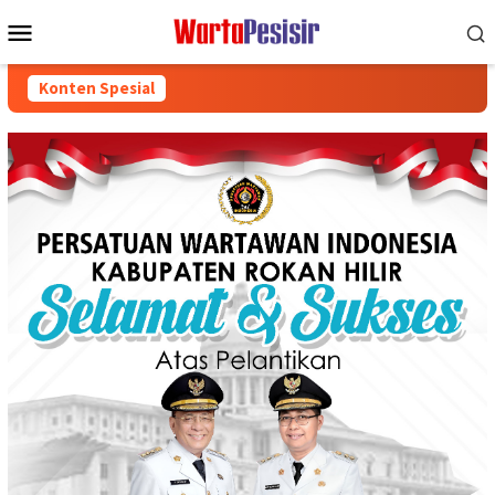
Loncat
Menu
ke
Mobile
konten
Konten Spesial