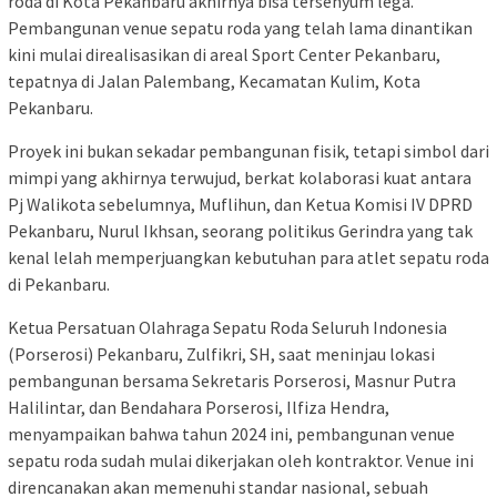
roda di Kota Pekanbaru akhirnya bisa tersenyum lega.
Pembangunan venue sepatu roda yang telah lama dinantikan
kini mulai direalisasikan di areal Sport Center Pekanbaru,
tepatnya di Jalan Palembang, Kecamatan Kulim, Kota
Pekanbaru.
Proyek ini bukan sekadar pembangunan fisik, tetapi simbol dari
mimpi yang akhirnya terwujud, berkat kolaborasi kuat antara
Pj Walikota sebelumnya, Muflihun, dan Ketua Komisi IV DPRD
Pekanbaru, Nurul Ikhsan, seorang politikus Gerindra yang tak
kenal lelah memperjuangkan kebutuhan para atlet sepatu roda
di Pekanbaru.
Ketua Persatuan Olahraga Sepatu Roda Seluruh Indonesia
(Porserosi) Pekanbaru, Zulfikri, SH, saat meninjau lokasi
pembangunan bersama Sekretaris Porserosi, Masnur Putra
Halilintar, dan Bendahara Porserosi, Ilfiza Hendra,
menyampaikan bahwa tahun 2024 ini, pembangunan venue
sepatu roda sudah mulai dikerjakan oleh kontraktor. Venue ini
direncanakan akan memenuhi standar nasional, sebuah