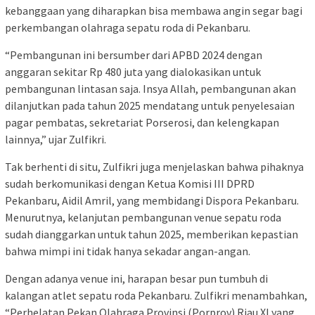
kebanggaan yang diharapkan bisa membawa angin segar bagi
perkembangan olahraga sepatu roda di Pekanbaru.
“Pembangunan ini bersumber dari APBD 2024 dengan
anggaran sekitar Rp 480 juta yang dialokasikan untuk
pembangunan lintasan saja. Insya Allah, pembangunan akan
dilanjutkan pada tahun 2025 mendatang untuk penyelesaian
pagar pembatas, sekretariat Porserosi, dan kelengkapan
lainnya,” ujar Zulfikri.
Tak berhenti di situ, Zulfikri juga menjelaskan bahwa pihaknya
sudah berkomunikasi dengan Ketua Komisi III DPRD
Pekanbaru, Aidil Amril, yang membidangi Dispora Pekanbaru.
Menurutnya, kelanjutan pembangunan venue sepatu roda
sudah dianggarkan untuk tahun 2025, memberikan kepastian
bahwa mimpi ini tidak hanya sekadar angan-angan.
Dengan adanya venue ini, harapan besar pun tumbuh di
kalangan atlet sepatu roda Pekanbaru. Zulfikri menambahkan,
“Perhelatan Pekan Olahraga Provinsi (Porprov) Riau XI yang