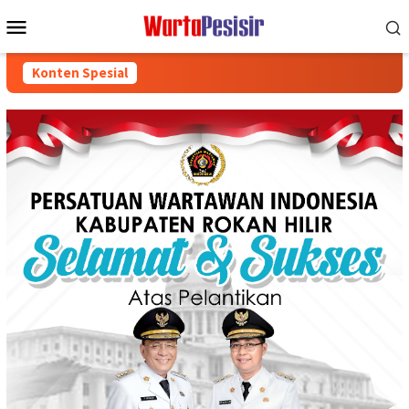
Loncat
Menu
ke
Mobile
konten
Konten Spesial