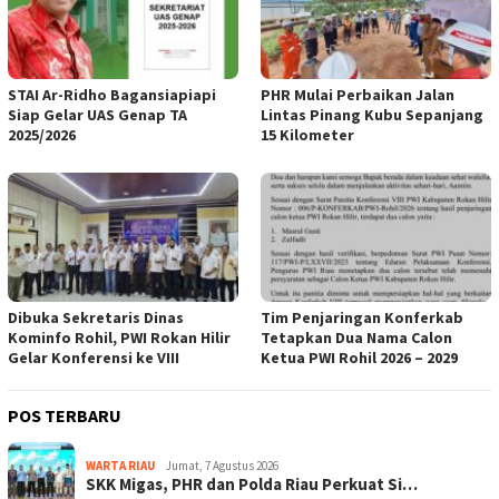
STAI Ar-Ridho Bagansiapiapi
PHR Mulai Perbaikan Jalan
Siap Gelar UAS Genap TA
Lintas Pinang Kubu Sepanjang
2025/2026
15 Kilometer
Dibuka Sekretaris Dinas
Tim Penjaringan Konferkab
Kominfo Rohil, PWI Rokan Hilir
Tetapkan Dua Nama Calon
Gelar Konferensi ke VIII
Ketua PWI Rohil 2026 – 2029
POS TERBARU
WARTA RIAU
Jumat, 7 Agustus 2026
SKK Migas, PHR dan Polda Riau Perkuat Si…