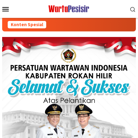
Loncat
Menu
ke
Mobile
konten
Konten Spesial