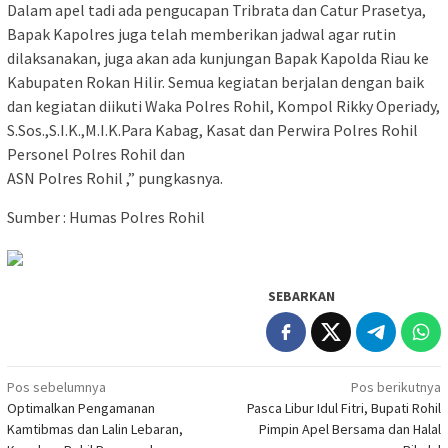
Dalam apel tadi ada pengucapan Tribrata dan Catur Prasetya,
Bapak Kapolres juga telah memberikan jadwal agar rutin
dilaksanakan, juga akan ada kunjungan Bapak Kapolda Riau ke
Kabupaten Rokan Hilir. Semua kegiatan berjalan dengan baik
dan kegiatan diikuti Waka Polres Rohil, Kompol Rikky Operiady,
S.Sos.,S.I.K.,M.I.K.Para Kabag, Kasat dan Perwira Polres Rohil
Personel Polres Rohil dan
ASN Polres Rohil ,” pungkasnya.
Sumber : Humas Polres Rohil
SEBARKAN
Navigasi
Pos sebelumnya
Pos berikutnya
Optimalkan Pengamanan
Pasca Libur Idul Fitri, Bupati Rohil
pos
Kamtibmas dan Lalin Lebaran,
Pimpin Apel Bersama dan Halal