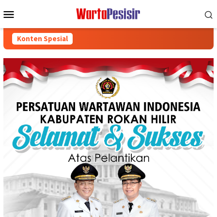
Loncat
Menu
ke
Mobile
konten
Konten Spesial