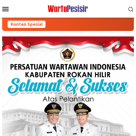
Loncat
Menu
ke
Mobile
konten
Konten Spesial