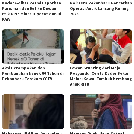
Kader Golkar Resmi Laporkan
Polresta Pekanbaru Gencarkan
Parisman dan Eet ke Dewan
Operasi Antik Lancang Kuning
Etik DPP, Minta Dipecat dan Di-
2026
PAW
Aksi Perampokan dan
Lawan Stunting dari Meja
Pembunuhan Nenek 60 Tahun di
Posyandu: Cerita Kader Sekar
Pekanbaru Terekam CCTV
Melati Kawal Tumbuh Kembang
Anak Riau
Mahasiswi UIN Riau Bersimbah
Memang Suek, Uang Rakyat