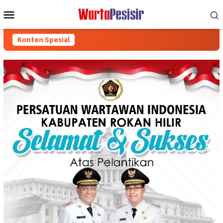
Loncat
Menu
ke
Mobile
konten
Konten Spesial