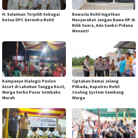
H. Sulaiman Terpilih Sebagai
Bawaslu Rohil Ingatkan
Ketua DPC Gerindra Rohil
Masyarakat Jangan Bawa HP di
Bilik Suara, Ada Sanksi Pidana
Menanti
Kampanye Dialogis Paslon
Ciptakan Damai Jelang
Asset di Labuhan Tangga Kecil,
Pilkada, Kapolres Rohil
Warga Serbu Pasar Sembako
Cooling System Sambang
Murah
Warga