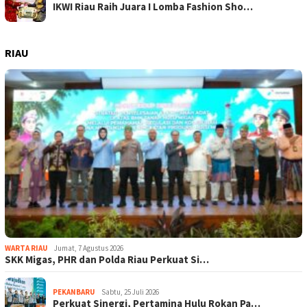
IKWI Riau Raih Juara I Lomba Fashion Sho…
RIAU
WARTA RIAU
Jumat, 7 Agustus 2026
SKK Migas, PHR dan Polda Riau Perkuat Si…
PEKANBARU
Sabtu, 25 Juli 2026
Perkuat Sinergi, Pertamina Hulu Rokan Pa…