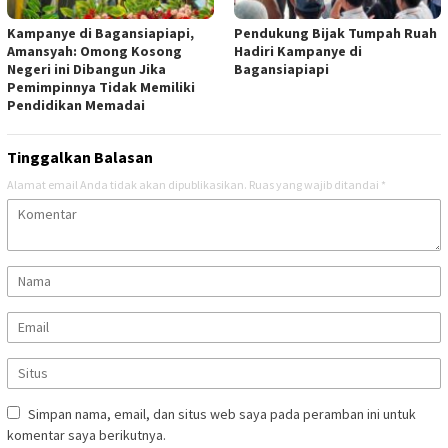
Kampanye di Bagansiapiapi,
Pendukung Bijak Tumpah Ruah
Amansyah: Omong Kosong
Hadiri Kampanye di
Negeri ini Dibangun Jika
Bagansiapiapi
Pemimpinnya Tidak Memiliki
Pendidikan Memadai
Tinggalkan Balasan
Alamat email Anda tidak akan dipublikasikan.
Ruas yang wajib ditandai
*
Simpan nama, email, dan situs web saya pada peramban ini untuk
komentar saya berikutnya.