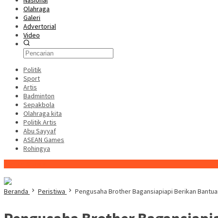
Nasional
Olahraga
Galeri
Advertorial
Video
Politik
Sport
Artis
Badminton
Sepakbola
Olahraga kita
Politik Artis
Abu Sayyaf
ASEAN Games
Rohingya
Konten Spesial
Beranda
Peristiwa
Pengusaha Brother Bagansiapiapi Berikan Bantu