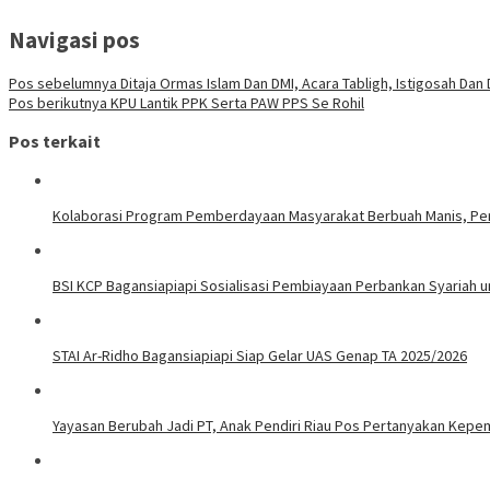
Navigasi pos
Pos sebelumnya
Ditaja Ormas Islam Dan DMI, Acara Tabligh, Istigosah Dan
Pos berikutnya
KPU Lantik PPK Serta PAW PPS Se Rohil
Pos terkait
Kolaborasi Program Pemberdayaan Masyarakat Berbuah Manis, Pert
BSI KCP Bagansiapiapi Sosialisasi Pembiayaan Perbankan Syariah u
STAI Ar-Ridho Bagansiapiapi Siap Gelar UAS Genap TA 2025/2026
Yayasan Berubah Jadi PT, Anak Pendiri Riau Pos Pertanyakan Kepe