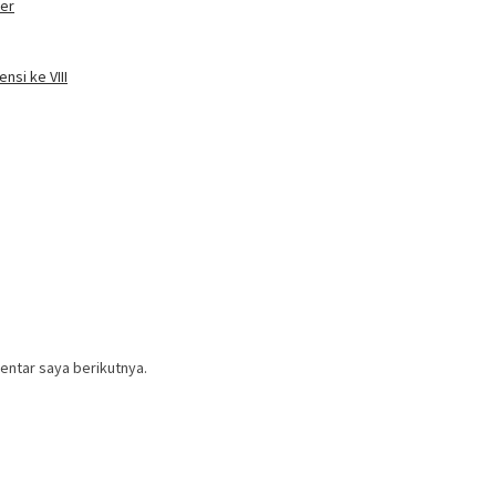
ter
nsi ke VIII
entar saya berikutnya.