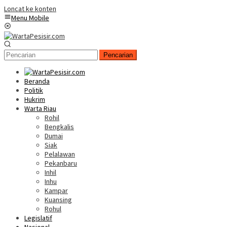
Loncat ke konten
Menu Mobile
Pencarian
Beranda
Politik
Hukrim
Warta Riau
Rohil
Bengkalis
Dumai
Siak
Pelalawan
Pekanbaru
Inhil
Inhu
Kampar
Kuansing
Rohul
Legislatif