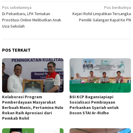
Navigasi
Pos sebelumnya
Pos berikutnya
Di Pekanbaru, LPA Temukan
Kejari Rohil Limpahkan Tersangka
pos
Prostitusi Online Melibatkan Anak
Pemilik Galangan Kapal Ke PN
Usia Sekolah
POS TERKAIT
Kolaborasi Program
BSI KCP Bagansiapiapi
Pemberdayaan Masyarakat
Sosialisasi Pembiayaan
Berbuah Manis, Pertamina Hulu
Perbankan Syariah untuk
Rokan Raih Apresiasi dari
Dosen STAI Ar-Ridho
Pemkab Rohil