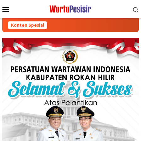
Loncat
Menu
ke
Mobile
konten
Konten Spesial