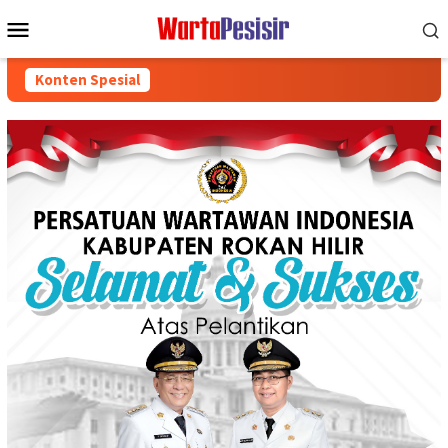
Loncat
Menu
ke
Mobile
konten
Konten Spesial