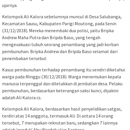
ujarnya.
Kelompok Ali Kalora sebelumnya muncul di Desa Salubanga,
Kecamatan Sausu, Kabupaten Parigi Moutong, pada Senin
(31/12/2018). Mereka menembaki dua polisi, yaitu Bripka
Andrew Maha Putra dan Bripda Baso, yang tengah
mengevakuasi tubuh seorang penambang yang jadi korban
pembunuhan. Bripka Andrew dan Bripda Baso selamat dari
penembakan tersebut.
Kasus pembunuhan terhadap penambang itu sendiri diketahui
warga pada Minggu (30/12/2018). Warga menemukan kepala
manusia terpenggal dan diletakkan di jembatan desa. Pelaku
pembunuhan, berdasarkan keterangan saksi kunci, diyakini
adalah Ali Kalora cs.
Kelompok Ali Kalora, berdasarkan hasil penyelidikan satgas,
terdiri atas 14 anggota, termasuk Ali. Di antara 14 orang
tersebut, 7 merupakan rekrutan baru, sedangkan 7 lainnya
adalah ‘produk’ Abu Wardah alias Santoso.