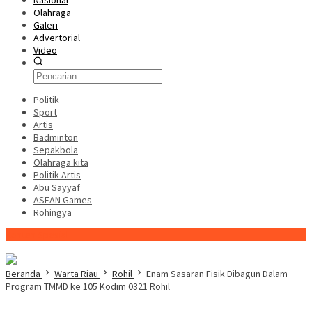
Nasional
Olahraga
Galeri
Advertorial
Video
Politik
Sport
Artis
Badminton
Sepakbola
Olahraga kita
Politik Artis
Abu Sayyaf
ASEAN Games
Rohingya
Konten Spesial
Beranda
Warta Riau
Rohil
Enam Sasaran Fisik Dibagun Dalam
Program TMMD ke 105 Kodim 0321 Rohil