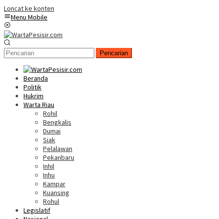
Loncat ke konten
Menu Mobile
Pencarian
Beranda
Politik
Hukrim
Warta Riau
Rohil
Bengkalis
Dumai
Siak
Pelalawan
Pekanbaru
Inhil
Inhu
Kampar
Kuansing
Rohul
Legislatif