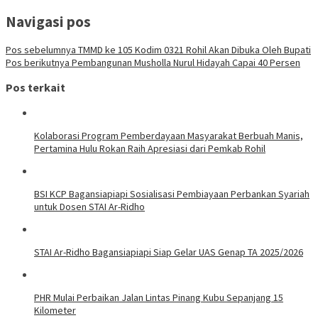
Navigasi pos
Pos sebelumnya
TMMD ke 105 Kodim 0321 Rohil Akan Dibuka Oleh Bupati
Pos berikutnya
Pembangunan Musholla Nurul Hidayah Capai 40 Persen
Pos terkait
Kolaborasi Program Pemberdayaan Masyarakat Berbuah Manis,
Pertamina Hulu Rokan Raih Apresiasi dari Pemkab Rohil
BSI KCP Bagansiapiapi Sosialisasi Pembiayaan Perbankan Syariah
untuk Dosen STAI Ar-Ridho
STAI Ar-Ridho Bagansiapiapi Siap Gelar UAS Genap TA 2025/2026
PHR Mulai Perbaikan Jalan Lintas Pinang Kubu Sepanjang 15
Kilometer