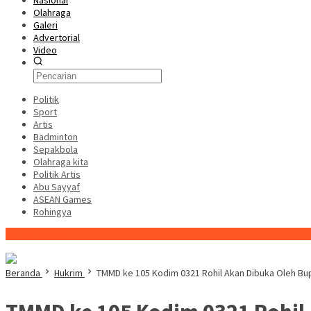
Nasional
Olahraga
Galeri
Advertorial
Video
Politik
Sport
Artis
Badminton
Sepakbola
Olahraga kita
Politik Artis
Abu Sayyaf
ASEAN Games
Rohingya
Konten Spesial
Beranda
Hukrim
TMMD ke 105 Kodim 0321 Rohil Akan Dibuka Oleh Bu