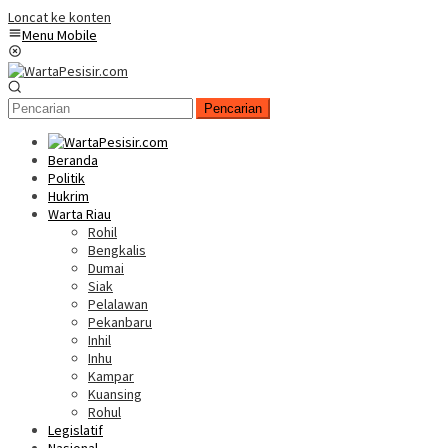
Loncat ke konten
Menu Mobile
Pencarian
Beranda
Politik
Hukrim
Warta Riau
Rohil
Bengkalis
Dumai
Siak
Pelalawan
Pekanbaru
Inhil
Inhu
Kampar
Kuansing
Rohul
Legislatif