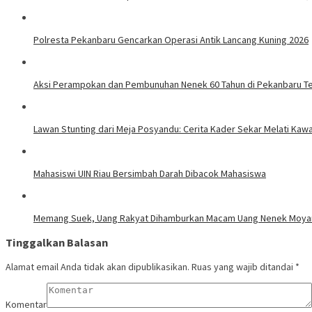
Polresta Pekanbaru Gencarkan Operasi Antik Lancang Kuning 2026
Aksi Perampokan dan Pembunuhan Nenek 60 Tahun di Pekanbaru T
Lawan Stunting dari Meja Posyandu: Cerita Kader Sekar Melati Ka
Mahasiswi UIN Riau Bersimbah Darah Dibacok Mahasiswa
Memang Suek, Uang Rakyat Dihamburkan Macam Uang Nenek Moy
Tinggalkan Balasan
Alamat email Anda tidak akan dipublikasikan.
Ruas yang wajib ditandai
*
Komentar