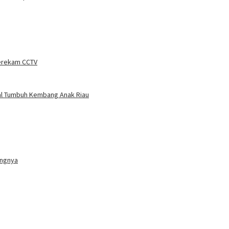
erekam CCTV
wal Tumbuh Kembang Anak Riau
angnya