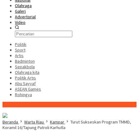
Nasional
Olahraga
Galeri
Advertorial
Video
Politik
Sport
Artis
Badminton
Sepakbola
Olahraga kita
Politik Artis
Abu Sayyaf
ASEAN Games
Rohingya
Konten Spesial
Beranda
Warta Riau
Kampar
Turut Sukseskan Program TMMD,
Koramil 16/Tapung Patroli Karhutla