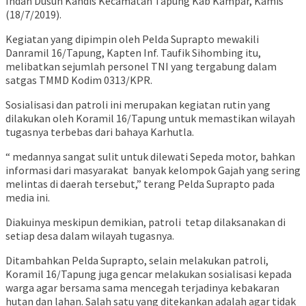
Indah Dusun Kandis Kecamatan Tapung Kab Kampar, Kamis
(18/7/2019).
Kegiatan yang dipimpin oleh Pelda Suprapto mewakili
Danramil 16/Tapung, Kapten Inf. Taufik Sihombing itu,
melibatkan sejumlah personel TNI yang tergabung dalam
satgas TMMD Kodim 0313/KPR.
Sosialisasi dan patroli ini merupakan kegiatan rutin yang
dilakukan oleh Koramil 16/Tapung untuk memastikan wilayah
tugasnya terbebas dari bahaya Karhutla.
“ medannya sangat sulit untuk dilewati Sepeda motor, bahkan
informasi dari masyarakat banyak kelompok Gajah yang sering
melintas di daerah tersebut,” terang Pelda Suprapto pada
media ini.
Diakuinya meskipun demikian, patroli tetap dilaksanakan di
setiap desa dalam wilayah tugasnya.
Ditambahkan Pelda Suprapto, selain melakukan patroli,
Koramil 16/Tapung juga gencar melakukan sosialisasi kepada
warga agar bersama sama mencegah terjadinya kebakaran
hutan dan lahan. Salah satu yang ditekankan adalah agar tidak