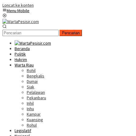
Loncat ke konten
Menu Mobile
Pencarian
Beranda
Politik
Hukrim
Warta Riau
Rohil
Bengkalis
Dumai
Siak
Pelalawan
Pekanbaru
Inhil
Inhu
Kampar
Kuansing
Rohul
Legislatif