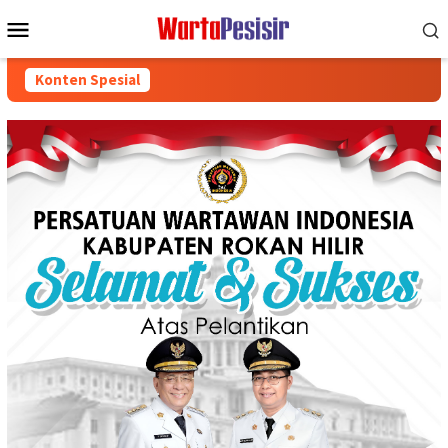
Loncat
Menu
ke
Mobile
konten
Konten Spesial