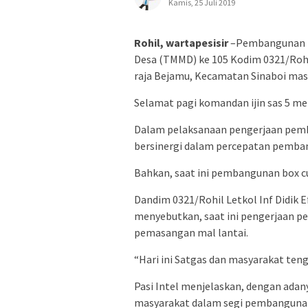
Kamis, 25 Juli 2019
Rohil, wartapesisir
–Pembangunan B
Desa (TMMD) ke 105 Kodim 0321/Rohi
raja Bejamu, Kecamatan Sinaboi masi
Selamat pagi komandan ijin sas 5 me
Dalam pelaksanaan pengerjaan pemb
bersinergi dalam percepatan pemba
Bahkan, saat ini pembangunan box c
Dandim 0321/Rohil Letkol Inf Didik Ef
menyebutkan, saat ini pengerjaan 
pemasangan mal lantai.
“Hari ini Satgas dan masyarakat ten
Pasi Intel menjelaskan, dengan ada
masyarakat dalam segi pembangunan.