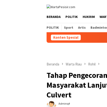
Loncat
ke
konten
BERANDA
POLITIK
HUKRIM
WART
POLITIK
Sport
Artis
Badminto
Konten Spesial
Beranda
Warta Riau
Rohil
Tahap Pengecoran
Masyarakat Lanj
Culvert
Adminq#