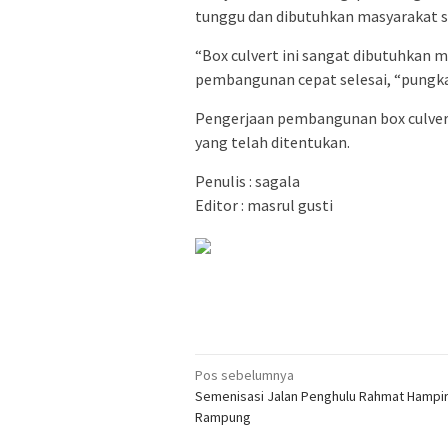
tunggu dan dibutuhkan masyarakat 
“Box culvert ini sangat dibutuhkan
pembangunan cepat selesai, “pungk
Pengerjaan pembangunan box culvert
yang telah ditentukan.
Penulis : sagala
Editor : masrul gusti
Navigasi
Pos sebelumnya
Semenisasi Jalan Penghulu Rahmat Hampi
pos
Rampung