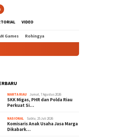
n
RTORIAL
VIDEO
AN Games
Rohingya
ERBARU
WARTA RIAU
Jumat, 7 Agustus 2026
SKK Migas, PHR dan Polda Riau
Perkuat Si…
NASIONAL
Sabtu, 25 Juli 2026
Komisaris Anak Usaha Jasa Marga
Dikabark…