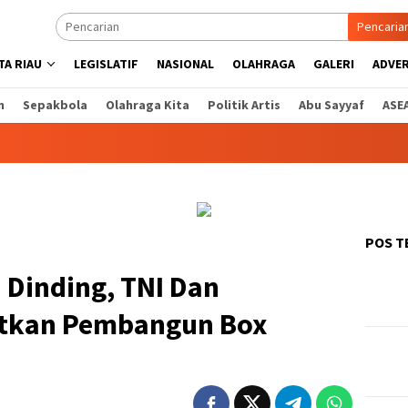
Pencaria
A RIAU
LEGISLATIF
NASIONAL
OLAHRAGA
GALERI
ADVE
n
Sepakbola
Olahraga Kita
Politik Artis
Abu Sayyaf
ASE
POS T
 Dinding, TNI Dan
utkan Pembangun Box