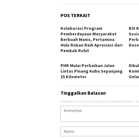
POS TERKAIT
Kolaborasi Program
BSI 
Pemberdayaan Masyarakat
Sosi
Berbuah Manis, Pertamina
Perb
Hulu Rokan Raih Apresiasi dari
Dose
Pemkab Rohil
PHR Mulai Perbaikan Jalan
Dibu
Lintas Pinang Kubu Sepanjang
Komi
15 Kilometer
Gelar
Tinggalkan Balasan
Alamat email Anda tidak akan dipublikasikan.
Ru