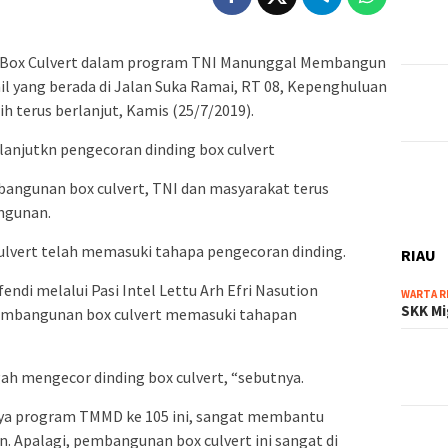
ox Culvert dalam program TNI Manunggal Membangun
l yang berada di Jalan Suka Ramai, RT 08, Kepenghuluan
h terus berlanjut, Kamis (25/7/2019).
lanjutkn pengecoran dinding box culvert
angunan box culvert, TNI dan masyarakat terus
ngunan.
ulvert telah memasuki tahapa pengecoran dinding.
RIAU
endi melalui Pasi Intel Lettu Arh Efri Nasution
WARTA R
SKK Mi
pembangunan box culvert memasuki tahapan
gah mengecor dinding box culvert, “sebutnya.
nya program TMMD ke 105 ini, sangat membantu
 Apalagi, pembangunan box culvert ini sangat di