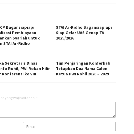
KCP Bagansiapiapi
STAI Ar-Ridho Bagansiapiapi
alisasi Pembiayaan
Siap Gelar UAS Genap TA
ankan Syariah untuk
2025/2026
n STAI Ar-Ridho
ka Sekretaris Dinas
Tim Penjaringan Konferkab
nfo Rohil, PWI Rokan Hilir
Tetapkan Dua Nama Calon
 Konferensi ke VIII
Ketua PWI Rohil 2026 – 2029
as yang wajib ditandai
*