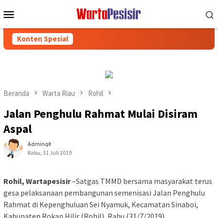
Loncat
Menu
ke
Mobile
konten
Konten Spesial
Beranda
Warta Riau
Rohil
Jalan Penghulu Rahmat Mulai Disiram
Aspal
Adminq#
Rabu, 31 Juli 2019
Rohil, Wartapesisir
–Satgas TMMD bersama masyarakat terus
gesa pelaksanaan pembangunan semenisasi Jalan Penghulu
Rahmat di Kepenghuluan Sei Nyamuk, Kecamatan Sinaboi,
Kabupaten Rokan Hilir (Rohil), Rabu (31/7/2019).