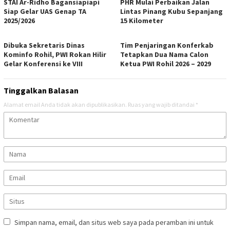
STAI Ar-Ridho Bagansiapiapi
PHR Mulai Perbaikan Jalan
Siap Gelar UAS Genap TA
Lintas Pinang Kubu Sepanjang
2025/2026
15 Kilometer
Dibuka Sekretaris Dinas
Tim Penjaringan Konferkab
Kominfo Rohil, PWI Rokan Hilir
Tetapkan Dua Nama Calon
Gelar Konferensi ke VIII
Ketua PWI Rohil 2026 – 2029
Tinggalkan Balasan
Alamat email Anda tidak akan dipublikasikan.
Ruas yang wajib ditandai
*
Simpan nama, email, dan situs web saya pada peramban ini untuk