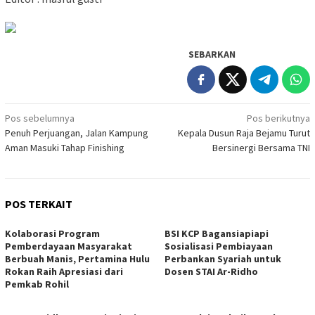
SEBARKAN
Navigasi
Pos sebelumnya
Pos berikutnya
Penuh Perjuangan, Jalan Kampung
Kepala Dusun Raja Bejamu Turut
pos
Aman Masuki Tahap Finishing
Bersinergi Bersama TNI
POS TERKAIT
Kolaborasi Program
BSI KCP Bagansiapiapi
Pemberdayaan Masyarakat
Sosialisasi Pembiayaan
Berbuah Manis, Pertamina Hulu
Perbankan Syariah untuk
Rokan Raih Apresiasi dari
Dosen STAI Ar-Ridho
Pemkab Rohil