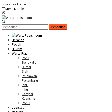
Loncat ke konten
Menu Mobile
Pencarian
Beranda
Politik
Hukrim
Warta Riau
Rohil
Bengkalis
Dumai
Siak
Pelalawan
Pekanbaru
Inhil
Inhu
Kampar
Kuansing
Rohul
Legislatif