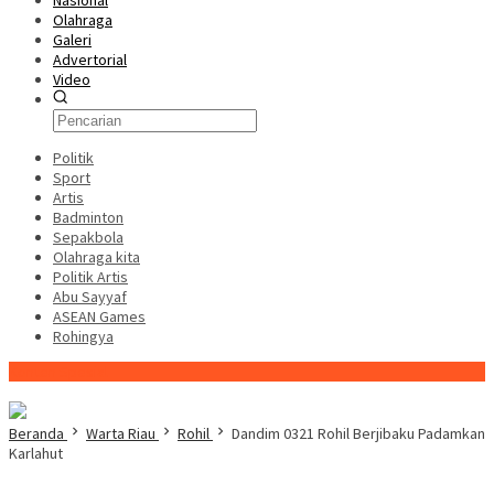
Nasional
Olahraga
Galeri
Advertorial
Video
Politik
Sport
Artis
Badminton
Sepakbola
Olahraga kita
Politik Artis
Abu Sayyaf
ASEAN Games
Rohingya
Konten Spesial
Beranda
Warta Riau
Rohil
Dandim 0321 Rohil Berjibaku Padamkan
Karlahut