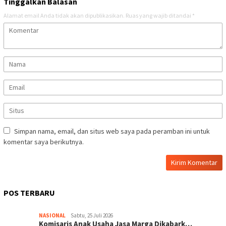
Tinggalkan Balasan
Alamat email Anda tidak akan dipublikasikan.
Ruas yang wajib ditandai
*
Simpan nama, email, dan situs web saya pada peramban ini untuk
komentar saya berikutnya.
POS TERBARU
NASIONAL
Sabtu, 25 Juli 2026
Komisaris Anak Usaha Jasa Marga Dikabark…