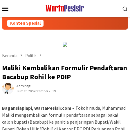
Loncat
Menu
ke
Mobile
konten
Konten Spesial
Beranda
Politik
Maliki Kembalikan Formulir Pendaftaran
Bacabup Rohil ke PDIP
Adminq#
Jumat, 20 September 2019
Bagansiapiapi, WartaPesisir.com –
Tokoh muda, Muhammad
Maliki mengembalikan formulir pendaftaran sebagai bakal
calon bupati (Bacabup) ke panitia penjaringan Bupati/Wakil
Bupati Rokan Hilir (Rohil) di Kantor DPC PDI Perjuangan Rohil,