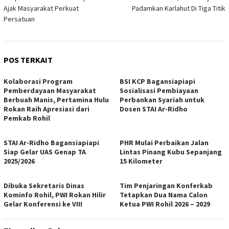
pos
Ajak Masyarakat Perkuat
Padamkan Karlahut Di Tiga Titik
Persatuan
POS TERKAIT
Kolaborasi Program
BSI KCP Bagansiapiapi
Pemberdayaan Masyarakat
Sosialisasi Pembiayaan
Berbuah Manis, Pertamina Hulu
Perbankan Syariah untuk
Rokan Raih Apresiasi dari
Dosen STAI Ar-Ridho
Pemkab Rohil
STAI Ar-Ridho Bagansiapiapi
PHR Mulai Perbaikan Jalan
Siap Gelar UAS Genap TA
Lintas Pinang Kubu Sepanjang
2025/2026
15 Kilometer
Dibuka Sekretaris Dinas
Tim Penjaringan Konferkab
Kominfo Rohil, PWI Rokan Hilir
Tetapkan Dua Nama Calon
Gelar Konferensi ke VIII
Ketua PWI Rohil 2026 – 2029