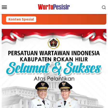
Loncat
Menu
ke
Mobile
konten
Konten Spesial