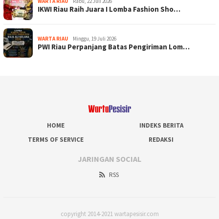
WARTA RIAU
Rabu, 22 Juli 2026
IKWI Riau Raih Juara I Lomba Fashion Sho…
WARTA RIAU
Minggu, 19 Juli 2026
PWI Riau Perpanjang Batas Pengiriman Lom…
HOME
INDEKS BERITA
TERMS OF SERVICE
REDAKSI
JARINGAN SOCIAL
RSS
copyright 2014-2021 wartapesisir.com