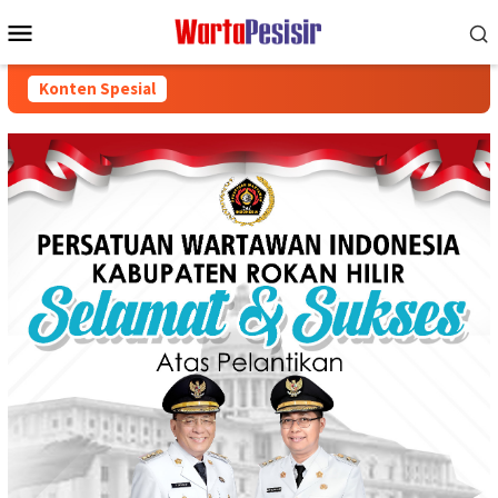
Loncat
Menu
ke
Mobile
konten
Konten Spesial