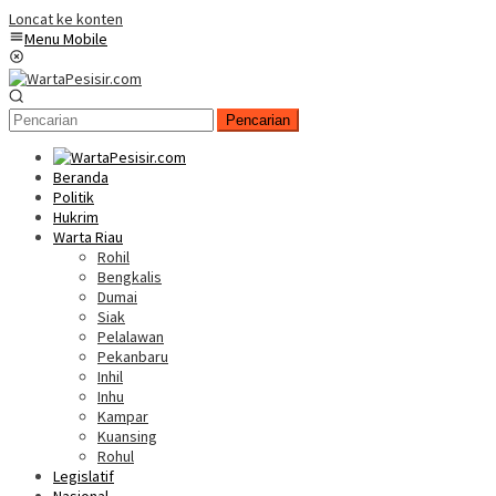
Loncat ke konten
Menu Mobile
Pencarian
Beranda
Politik
Hukrim
Warta Riau
Rohil
Bengkalis
Dumai
Siak
Pelalawan
Pekanbaru
Inhil
Inhu
Kampar
Kuansing
Rohul
Legislatif