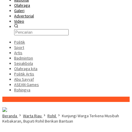
Nasional
Olahraga
Galeri
Advertorial
Video
Politik
Sport
Artis
Badminton
Sepakbola
Olahraga kita
Politik Artis
Abu Sayyaf
ASEAN Games
Rohingya
Konten Spesial
Beranda
Warta Riau
Rohil
Kunjungi Warga Terkena Musibah
Kebakaran, Bupati Rohil Berikan Bantuan