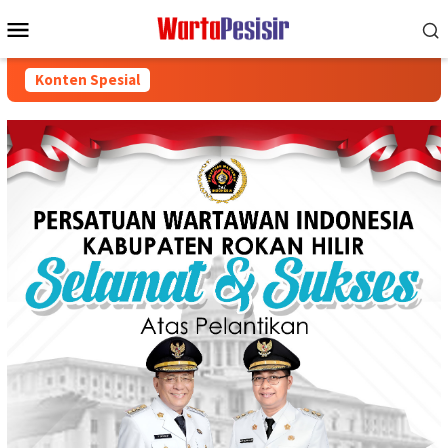
Loncat
Menu
ke
Mobile
konten
Konten Spesial