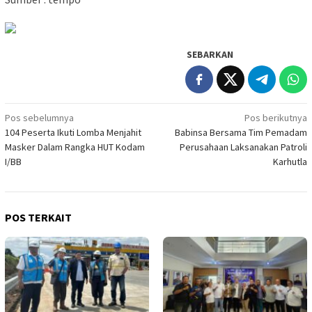
SEBARKAN
Navigasi
Pos sebelumnya
Pos berikutnya
104 Peserta Ikuti Lomba Menjahit
Babinsa Bersama Tim Pemadam
pos
Masker Dalam Rangka HUT Kodam
Perusahaan Laksanakan Patroli
I/BB
Karhutla
POS TERKAIT