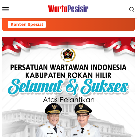
Loncat
Menu
ke
Mobile
konten
Konten Spesial