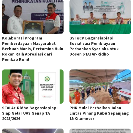
Kolaborasi Program
BSI KCP Bagansiapiapi
Pemberdayaan Masyarakat
Sosialisasi Pembiayaan
Berbuah Manis, Pertamina Hulu
Perbankan Syariah untuk
Rokan Raih Apresiasi dari
Dosen STAI Ar-Ridho
Pemkab Rohil
STAI Ar-Ridho Bagansiapiapi
PHR Mulai Perbaikan Jalan
Siap Gelar UAS Genap TA
Lintas Pinang Kubu Sepanjang
2025/2026
15 Kilometer