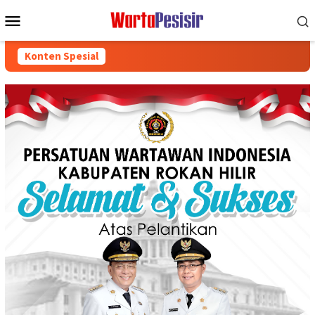
Loncat
Menu
ke
Mobile
konten
Konten Spesial